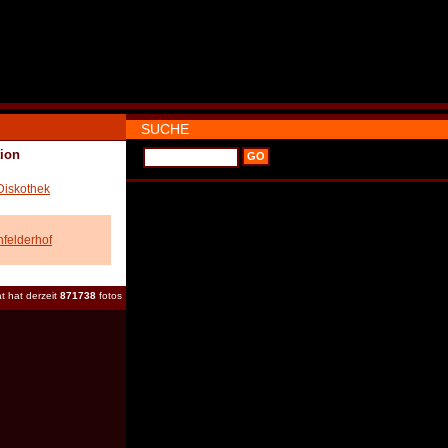
SUCHE
ion
Diskothek
felderhof
t hat derzeit
871738
fotos