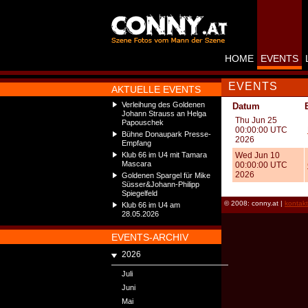
HOME
EVENTS
EVENTS
AKTUELLE EVENTS
Verleihung des Goldenen
Datum
Johann Strauss an Helga
Thu Jun 25
Papouschek
00:00:00 UTC
Bühne Donaupark Presse-
2026
Empfang
Klub 66 im U4 mit Tamara
Wed Jun 10
Mascara
00:00:00 UTC
2026
Goldenen Spargel für Mike
Süsser&Johann-Philipp
Spiegelfeld
© 2008: conny.at |
kontak
Klub 66 im U4 am
28.05.2026
EVENTS-ARCHIV
2026
Juli
Juni
Mai