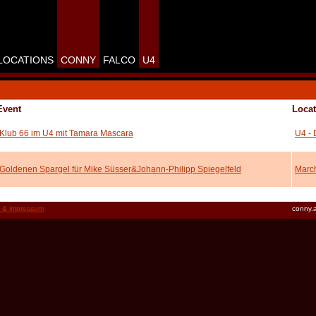
LOCATIONS
CONNY
FALCO
U4
Event
Locat
Klub 66 im U4 mit Tamara Mascara
U4 - 
Goldenen Spargel für Mike Süsser&Johann-Philipp Spiegelfeld
March
t & impressum
conny.a