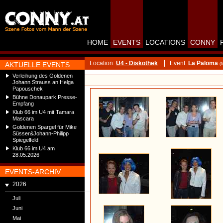
HOME
EVENTS
LOCATIONS
CONNY
Location:
U4 - Diskothek
Event:
La Paloma
AKTUELLE EVENTS
(
Verleihung des Goldenen
Johann Strauss an Helga
Papouschek
Bühne Donaupark Presse-
Empfang
Klub 66 im U4 mit Tamara
Mascara
Goldenen Spargel für Mike
Süsser&Johann-Philipp
Spiegelfeld
Klub 66 im U4 am
28.05.2026
EVENTS-ARCHIV
2026
Juli
Juni
Mai