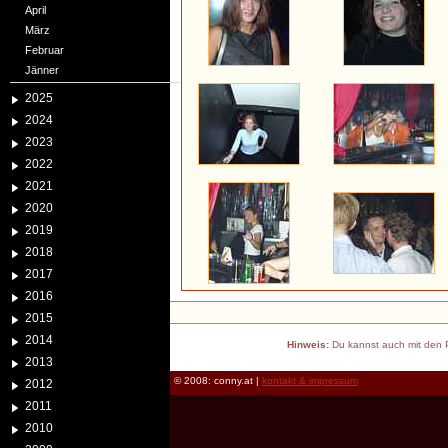
April
März
Februar
Jänner
2025
2024
2023
2022
2021
2020
2019
2018
2017
2016
2015
2014
Hinweis:
Du kannst auch mit den P
2013
© 2008: conny.at |
kontakt & impressum
2012
2011
2010