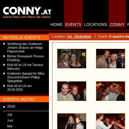
HOME
EVENTS
LOCATIONS
CONNY
Location:
U4 - Diskothek
Event:
U-quattro Ita
AKTUELLE EVENTS
Verleihung des Goldenen
Johann Strauss an Helga
Papouschek
Bühne Donaupark Presse-
Empfang
Klub 66 im U4 mit Tamara
Mascara
Goldenen Spargel für Mike
Süsser&Johann-Philipp
Spiegelfeld
Klub 66 im U4 am
28.05.2026
EVENTS-ARCHIV
2026
Juli
Juni
Mai