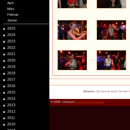
April
März
Februar
Jänner
2025
2024
2023
2022
2021
2020
2019
2018
2017
2016
Hinweis:
Du kannst auch mit den P
2015
2014
© 2008: conny.at |
kontakt & impressum
2013
2012
2011
2010