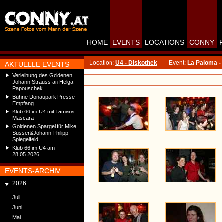
HOME
EVENTS
LOCATIONS
CONNY
Location:
U4 - Diskothek
Event:
La Paloma -
AKTUELLE EVENTS
Verleihung des Goldenen
Johann Strauss an Helga
Papouschek
Bühne Donaupark Presse-
Empfang
Klub 66 im U4 mit Tamara
Mascara
Goldenen Spargel für Mike
Süsser&Johann-Philipp
Spiegelfeld
Klub 66 im U4 am
28.05.2026
EVENTS-ARCHIV
2026
Juli
Juni
Mai