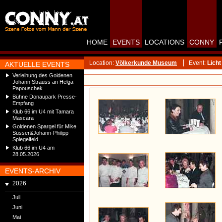
HOME
EVENTS
LOCATIONS
CONNY
Location:
Völkerkunde Museum
Event:
Licht
AKTUELLE EVENTS
Verleihung des Goldenen
Johann Strauss an Helga
Papouschek
Bühne Donaupark Presse-
Empfang
Klub 66 im U4 mit Tamara
Mascara
Goldenen Spargel für Mike
Süsser&Johann-Philipp
Spiegelfeld
Klub 66 im U4 am
28.05.2026
EVENTS-ARCHIV
2026
Juli
Juni
Mai