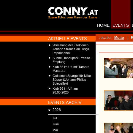
HOME
EVENTS
Location:
Motto
E
AKTUELLE EVENTS
Verleihung des Goldenen
Johann Strauss an Helga
Papouschek
Bühne Donaupark Presse-
Empfang
Klub 66 im U4 mit Tamara
Mascara
Goldenen Spargel für Mike
Süsser&Johann-Philipp
Spiegelfeld
Klub 66 im U4 am
28.05.2026
EVENTS-ARCHIV
2026
Juli
Juni
Mai