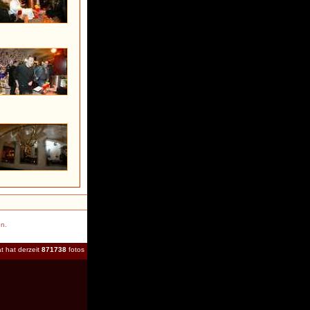
en.
t hat derzeit
871738
fotos