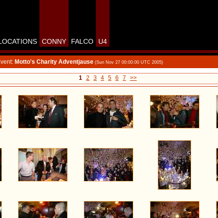
LOCATIONS
CONNY
FALCO
U4
vent:
Motto's Charity Adventjause
(Sun Nov 27 00:00:00 UTC 2005)
1
2
3
4
5
6
7
>>