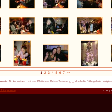
1
2
3
4
5
6
7
>>
inweis:
Du kannst auch mit den Pfeiltasten Deiner Tastatur
durch die Bildergalerie navigier
t & impressum
conny.a