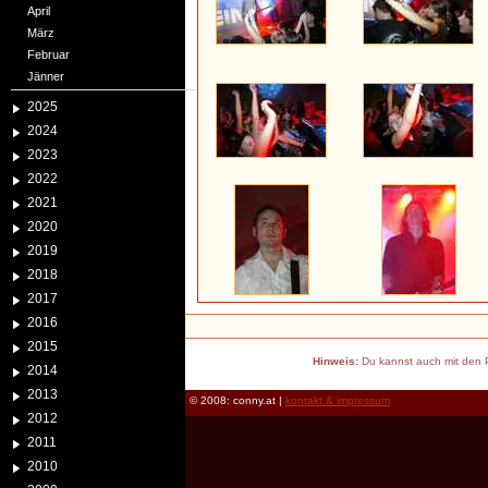
April
März
Februar
Jänner
2025
2024
2023
2022
2021
2020
2019
2018
2017
2016
2015
Hinweis:
Du kannst auch mit den P
2014
2013
© 2008: conny.at |
kontakt & impressum
2012
2011
2010