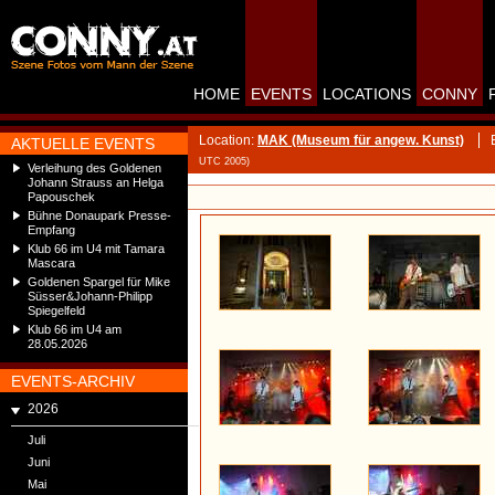
HOME
EVENTS
LOCATIONS
CONNY
Location:
MAK (Museum für angew. Kunst)
AKTUELLE EVENTS
UTC 2005)
Verleihung des Goldenen
Johann Strauss an Helga
Papouschek
Bühne Donaupark Presse-
Empfang
Klub 66 im U4 mit Tamara
Mascara
Goldenen Spargel für Mike
Süsser&Johann-Philipp
Spiegelfeld
Klub 66 im U4 am
28.05.2026
EVENTS-ARCHIV
2026
Juli
Juni
Mai