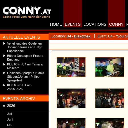
HOME
EVENTS
LOCATIONS
CONNY
Location:
U4 - Diskothek
Event:
U4 - "Soul 
AKTUELLE EVENTS
Verleihung des Goldenen
Johann Strauss an Helga
Papouschek
Bühne Donaupark Presse-
Empfang
Klub 66 im U4 mit Tamara
Mascara
Goldenen Spargel für Mike
Süsser&Johann-Philipp
Spiegelfeld
Klub 66 im U4 am
28.05.2026
EVENTS-ARCHIV
2026
Juli
Juni
Mai