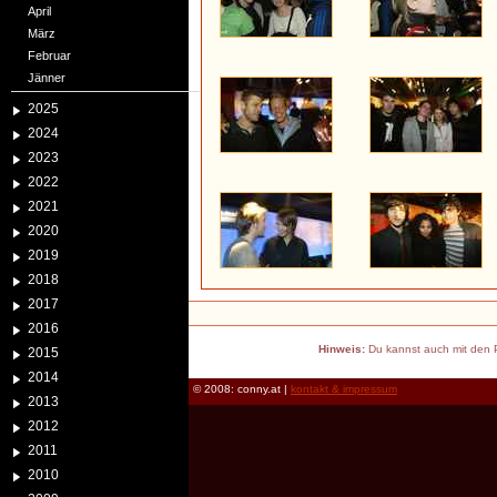
April
März
Februar
Jänner
2025
2024
2023
2022
2021
2020
2019
2018
2017
2016
Hinweis:
Du kannst auch mit den P
2015
2014
© 2008: conny.at |
kontakt & impressum
2013
2012
2011
2010