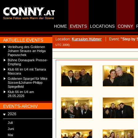
HOME
EVENTS
LOCATIONS
CONNY
Location:
Kursalon Hübner
Event:
"Step by 
AKTUELLE EVENTS
UTC 2006)
Verleihung des Goldenen
Johann Strauss an Helga
Papouschek
Bühne Donaupark Presse-
Empfang
Klub 66 im U4 mit Tamara
Mascara
Goldenen Spargel für Mike
Süsser&Johann-Philipp
Spiegelfeld
Klub 66 im U4 am
28.05.2026
EVENTS-ARCHIV
2026
Juli
Juni
Mai