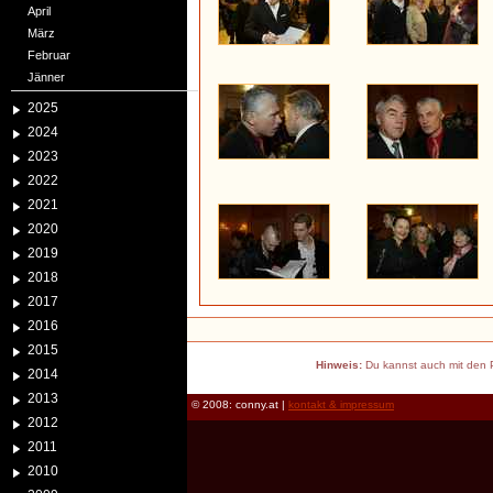
April
März
Februar
Jänner
2025
2024
2023
2022
2021
2020
2019
2018
2017
2016
2015
Hinweis:
Du kannst auch mit den P
2014
2013
© 2008: conny.at |
kontakt & impressum
2012
2011
2010