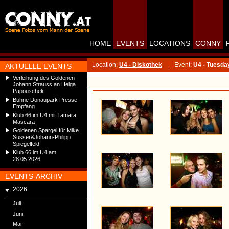
HOME
EVENTS
LOCATIONS
CONNY
Location:
U4 - Diskothek
Event:
U4 - Tuesda
AKTUELLE EVENTS
Verleihung des Goldenen
Johann Strauss an Helga
Papouschek
Bühne Donaupark Presse-
Empfang
Klub 66 im U4 mit Tamara
Mascara
Goldenen Spargel für Mike
Süsser&Johann-Philipp
Spiegelfeld
Klub 66 im U4 am
28.05.2026
EVENTS-ARCHIV
2026
Juli
Juni
Mai