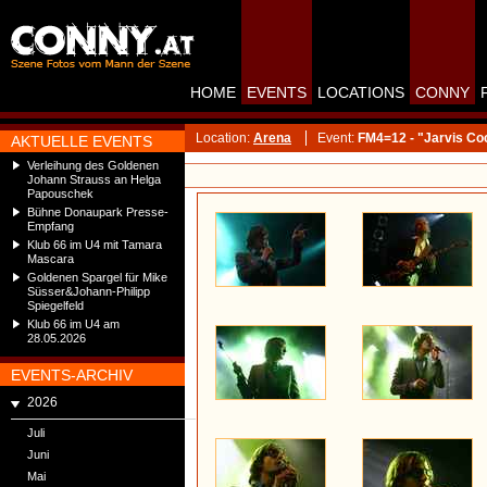
HOME
EVENTS
LOCATIONS
CONNY
Location:
Arena
Event:
FM4=12 - "Jarvis Co
AKTUELLE EVENTS
Verleihung des Goldenen
Johann Strauss an Helga
Papouschek
Bühne Donaupark Presse-
Empfang
Klub 66 im U4 mit Tamara
Mascara
Goldenen Spargel für Mike
Süsser&Johann-Philipp
Spiegelfeld
Klub 66 im U4 am
28.05.2026
EVENTS-ARCHIV
2026
Juli
Juni
Mai