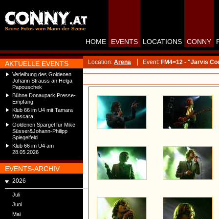
HOME
EVENTS
LOCATIONS
CONNY
Location:
Arena
Event:
FM4=12 - "Jarvis Co
AKTUELLE EVENTS
Verleihung des Goldenen
Johann Strauss an Helga
Papouschek
Bühne Donaupark Presse-
Empfang
Klub 66 im U4 mit Tamara
Mascara
Goldenen Spargel für Mike
Süsser&Johann-Philipp
Spiegelfeld
Klub 66 im U4 am
28.05.2026
EVENTS-ARCHIV
2026
Juli
Juni
Mai