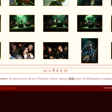
<<
1
2
3
4
>>
inweis:
Du kannst auch mit den Pfeiltasten Deiner Tastatur
durch die Bildergalerie navigier
t & impressum
conny.a