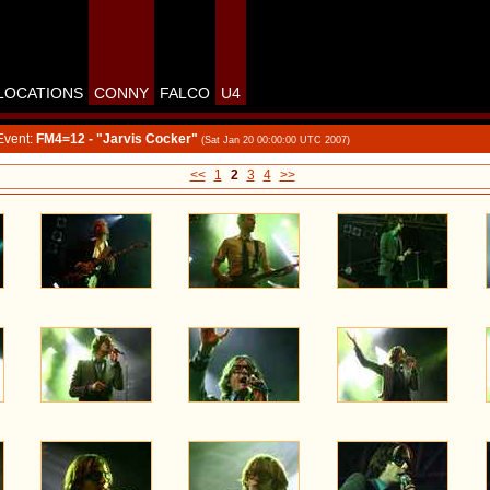
LOCATIONS
CONNY
FALCO
U4
Event:
FM4=12 - "Jarvis Cocker"
(Sat Jan 20 00:00:00 UTC 2007)
<<
1
2
3
4
>>