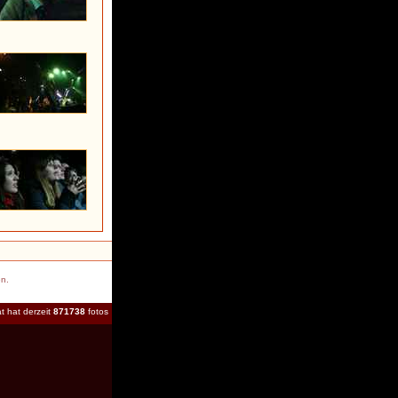
en.
t hat derzeit
871738
fotos