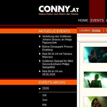
HOME
EVENTS
Location:
Arena
AKTUELLE EVENTS
Verleihung des Goldenen
Johann Strauss an Helga
Papouschek
Bühne Donaupark Presse-
Empfang
Klub 66 im U4 mit Tamara
Mascara
Goldenen Spargel für Mike
Süsser&Johann-Philipp
Spiegelfeld
Klub 66 im U4 am
28.05.2026
EVENTS-ARCHIV
2026
Juli
Juni
Mai