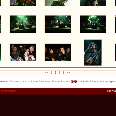
<<
1
2
3
4
>>
inweis:
Du kannst auch mit den Pfeiltasten Deiner Tastatur
durch die Bildergalerie navigier
t & impressum
conny.a