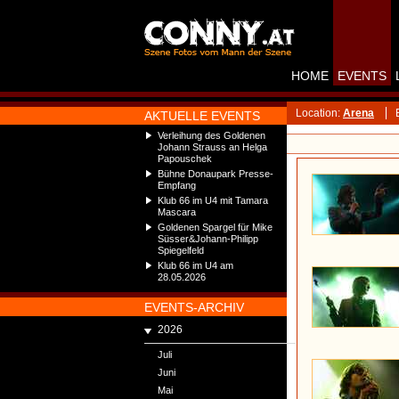
HOME
EVENTS
Location:
Arena
AKTUELLE EVENTS
Verleihung des Goldenen
Johann Strauss an Helga
Papouschek
Bühne Donaupark Presse-
Empfang
Klub 66 im U4 mit Tamara
Mascara
Goldenen Spargel für Mike
Süsser&Johann-Philipp
Spiegelfeld
Klub 66 im U4 am
28.05.2026
EVENTS-ARCHIV
2026
Juli
Juni
Mai