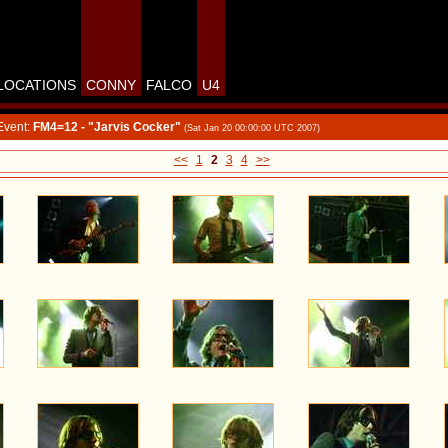
LOCATIONS
CONNY
FALCO
U4
Event:
FM4=12 - "Jarvis Cocker"
(Sat Jan 20 00:00:00 UTC 2007)
<<
1
2
3
4
>>