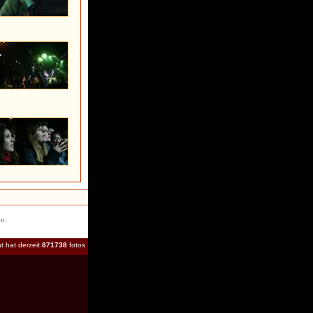
en.
t hat derzeit
871738
fotos