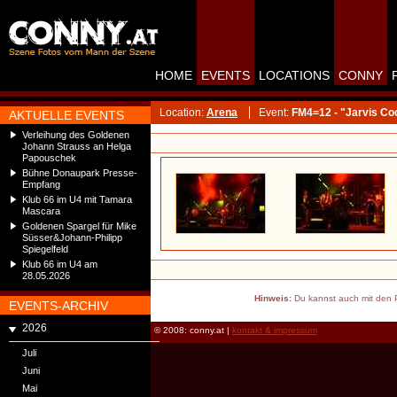
HOME
EVENTS
LOCATIONS
CONNY
Location:
Arena
Event:
FM4=12 - "Jarvis Co
AKTUELLE EVENTS
Verleihung des Goldenen
Johann Strauss an Helga
Papouschek
Bühne Donaupark Presse-
Empfang
Klub 66 im U4 mit Tamara
Mascara
Goldenen Spargel für Mike
Süsser&Johann-Philipp
Spiegelfeld
Klub 66 im U4 am
28.05.2026
Hinweis:
Du kannst auch mit den P
EVENTS-ARCHIV
2026
© 2008: conny.at |
kontakt & impressum
Juli
Juni
Mai