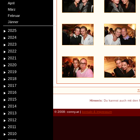
April
März
Februar
Jänner
2025
2024
2023
2022
2021
2020
2019
2018
2017
<
2016
2015
Hinweis:
Du kannst auch mit den P
2014
© 2008: conny.at |
kontakt & impressum
2013
2012
2011
2010