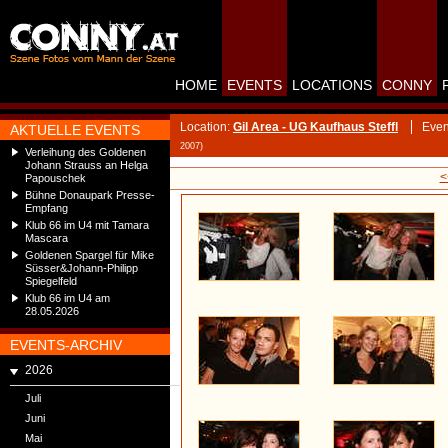
HOME
EVENTS
LOCATIONS
CONNY
Location:
Gil Area - UG Kaufhaus Steffl
Even
AKTUELLE EVENTS
2007)
Verleihung des Goldenen
Johann Strauss an Helga
<
Papouschek
Bühne Donaupark Presse-
Empfang
Klub 66 im U4 mit Tamara
Mascara
Goldenen Spargel für Mike
Süsser&Johann-Philipp
Spiegelfeld
Klub 66 im U4 am
28.05.2026
EVENTS-ARCHIV
2026
Juli
Juni
Mai