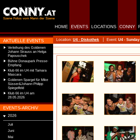
HOME
EVENTS
LOCATIONS
CONNY
Location:
U4 - Diskothek
Event:
U4 - Sunday
AKTUELLE EVENTS
Verleihung des Goldenen
Johann Strauss an Helga
Papouschek
Bühne Donaupark Presse-
Empfang
Klub 66 im U4 mit Tamara
Mascara
Goldenen Spargel für Mike
Süsser&Johann-Philipp
Spiegelfeld
Klub 66 im U4 am
28.05.2026
EVENTS-ARCHIV
2026
Juli
Juni
Mai