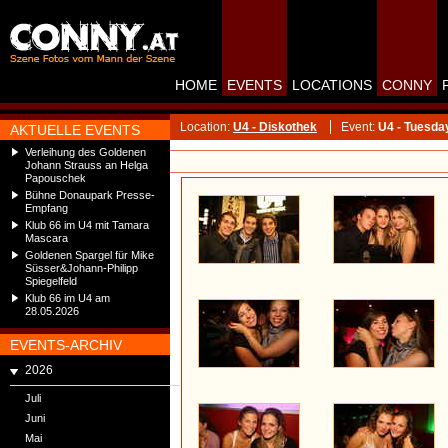
HOME
EVENTS
LOCATIONS
CONNY
Location:
U4 - Diskothek
Event:
U4 - Tuesd
AKTUELLE EVENTS
Verleihung des Goldenen
Johann Strauss an Helga
Papouschek
Bühne Donaupark Presse-
Empfang
Klub 66 im U4 mit Tamara
Mascara
Goldenen Spargel für Mike
Süsser&Johann-Philipp
Spiegelfeld
Klub 66 im U4 am
28.05.2026
EVENTS-ARCHIV
2026
Juli
Juni
Mai