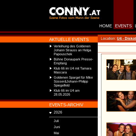
HOME
EVENTS
Location:
U4 - Disko
AKTUELLE EVENTS
Verleihung des Goldenen
Johann Strauss an Helga
Papouschek
Bühne Donaupark Presse-
Empfang
Klub 66 im U4 mit Tamara
Mascara
Goldenen Spargel für Mike
Süsser&Johann-Philipp
Spiegelfeld
Klub 66 im U4 am
28.05.2026
EVENTS-ARCHIV
2026
Juli
Juni
Mai