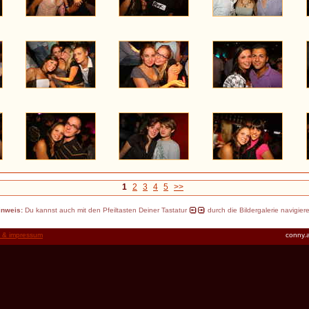
1
2
3
4
5
>>
inweis:
Du kannst auch mit den Pfeiltasten Deiner Tastatur
durch die Bildergalerie navigier
t & impressum
conny.a