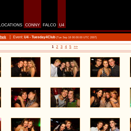
LOCATIONS
CONNY
FALCO
U4
thek
Event:
U4 - Tuesday4Club
(Tue Sep 18 00:00:00 UTC 2007)
1
2
3
4
5
>>