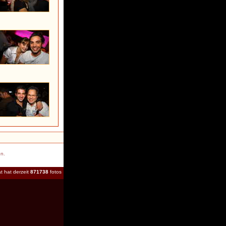
en.
t hat derzeit
871738
fotos