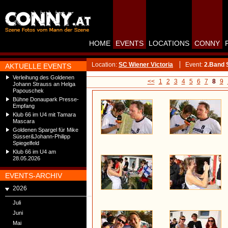
HOME
EVENTS
LOCATIONS
CONNY
Location:
SC Wiener Victoria
Event:
2.Band 
AKTUELLE EVENTS
Verleihung des Goldenen
<<
1
2
3
4
5
6
7
8
9
Johann Strauss an Helga
Papouschek
Bühne Donaupark Presse-
Empfang
Klub 66 im U4 mit Tamara
Mascara
Goldenen Spargel für Mike
Süsser&Johann-Philipp
Spiegelfeld
Klub 66 im U4 am
28.05.2026
EVENTS-ARCHIV
2026
Juli
Juni
Mai