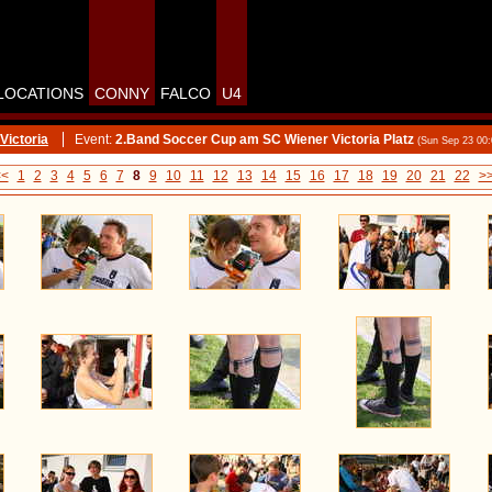
LOCATIONS
CONNY
FALCO
U4
Victoria
Event:
2.Band Soccer Cup am SC Wiener Victoria Platz
(Sun Sep 23 00
<<
1
2
3
4
5
6
7
8
9
10
11
12
13
14
15
16
17
18
19
20
21
22
>