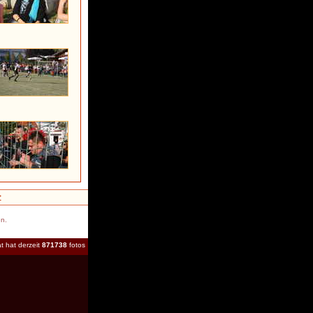
>
en.
t hat derzeit
871738
fotos