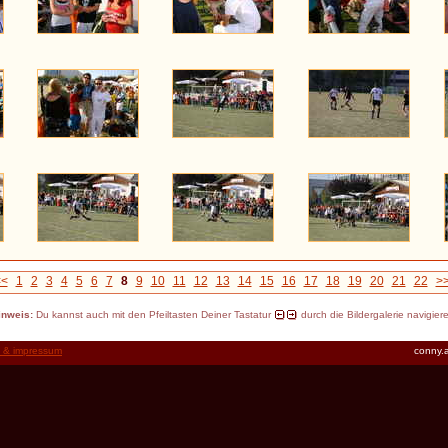
<<
1
2
3
4
5
6
7
8
9
10
11
12
13
14
15
16
17
18
19
20
21
22
>
inweis:
Du kannst auch mit den Pfeiltasten Deiner Tastatur
durch die Bildergalerie navigier
t & impressum
conny.a