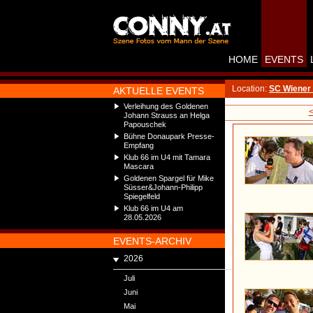
HOME
EVENTS
Location:
SC Wiener 
AKTUELLE EVENTS
Verleihung des Goldenen
Johann Strauss an Helga
Papouschek
Bühne Donaupark Presse-
Empfang
Klub 66 im U4 mit Tamara
Mascara
Goldenen Spargel für Mike
Süsser&Johann-Philipp
Spiegelfeld
Klub 66 im U4 am
28.05.2026
EVENTS-ARCHIV
2026
Juli
Juni
Mai