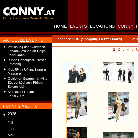
HOME
EVENTS
LOCATIONS
CONNY
Location:
SCN (Shopping Center Nord)
Even
AKTUELLE EVENTS
Verleihung des Goldenen
1
2
3
4
5
Johann Strauss an Helga
Papouschek
Bühne Donaupark Presse-
Empfang
Klub 66 im U4 mit Tamara
Mascara
Goldenen Spargel für Mike
Süsser&Johann-Philipp
Spiegelfeld
Klub 66 im U4 am
28.05.2026
EVENTS-ARCHIV
2026
Juli
Juni
Mai