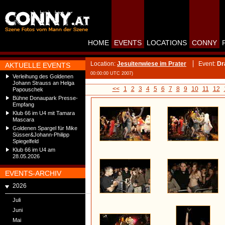
HOME
EVENTS
LOCATIONS
CONNY
Location:
Jesuitenwiese im Prater
Event:
Dr
AKTUELLE EVENTS
00:00:00 UTC 2007)
Verleihung des Goldenen
Johann Strauss an Helga
<<
1
2
3
4
5
6
7
8
9
10
11
12
Papouschek
Bühne Donaupark Presse-
Empfang
Klub 66 im U4 mit Tamara
Mascara
Goldenen Spargel für Mike
Süsser&Johann-Philipp
Spiegelfeld
Klub 66 im U4 am
28.05.2026
EVENTS-ARCHIV
2026
Juli
Juni
Mai