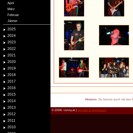
April
März
Februar
Jänner
2025
2024
2023
2022
2021
2020
2019
2018
2017
2016
2015
Hinweis:
Du kannst auch mit den P
2014
2013
© 2008: conny.at |
kontakt & impressum
2012
2011
2010