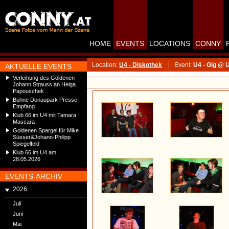
HOME
EVENTS
LOCATIONS
CONNY
Location:
U4 - Diskothek
Event:
U4 - Gig @ U
AKTUELLE EVENTS
Verleihung des Goldenen
Johann Strauss an Helga
Papouschek
Bühne Donaupark Presse-
Empfang
Klub 66 im U4 mit Tamara
Mascara
Goldenen Spargel für Mike
Süsser&Johann-Philipp
Spiegelfeld
Klub 66 im U4 am
28.05.2026
EVENTS-ARCHIV
2026
Juli
Juni
Mai