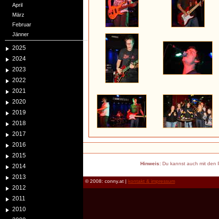
April
März
Februar
Jänner
2025
2024
2023
2022
2021
2020
2019
2018
2017
2016
2015
Hinweis:
Du kannst auch mit den P
2014
2013
© 2008: conny.at |
kontakt & impressum
2012
2011
2010