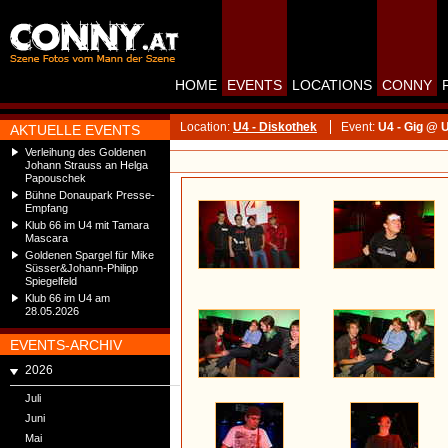
HOME
EVENTS
LOCATIONS
CONNY
Location:
U4 - Diskothek
Event:
U4 - Gig @ U
AKTUELLE EVENTS
Verleihung des Goldenen
Johann Strauss an Helga
Papouschek
Bühne Donaupark Presse-
Empfang
Klub 66 im U4 mit Tamara
Mascara
Goldenen Spargel für Mike
Süsser&Johann-Philipp
Spiegelfeld
Klub 66 im U4 am
28.05.2026
EVENTS-ARCHIV
2026
Juli
Juni
Mai