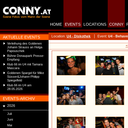
HOME
EVENTS
LOCATIONS
CONNY
Location:
U4 - Diskothek
Event:
U4 - Behave
AKTUELLE EVENTS
Verleihung des Goldenen
<
Johann Strauss an Helga
Papouschek
Bühne Donaupark Presse-
Empfang
Klub 66 im U4 mit Tamara
Mascara
Goldenen Spargel für Mike
Süsser&Johann-Philipp
Spiegelfeld
Klub 66 im U4 am
28.05.2026
EVENTS-ARCHIV
2026
Juli
Juni
Mai