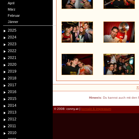
April
März
Februar
Jänner
2025
2024
2023
2022
2021
2020
2019
2018
2017
<
2016
Hinweis:
Du kannst auch mit den P
2015
2014
© 2008: conny.at |
kontakt & impressum
2013
2012
2011
2010