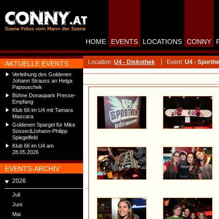
HOME
EVENTS
LOCATIONS
CONNY
Location:
U4 - Diskothek
Event:
U4 - Sporthe
AKTUELLE EVENTS
Verleihung des Goldenen
Johann Strauss an Helga
Papouschek
Bühne Donaupark Presse-
Empfang
Klub 66 im U4 mit Tamara
Mascara
Goldenen Spargel für Mike
Süsser&Johann-Philipp
Spiegelfeld
Klub 66 im U4 am
28.05.2026
EVENTS-ARCHIV
2026
Juli
Juni
Mai