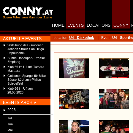
HOME
EVENTS
LOCATIONS
CONNY
Location:
U4 - Diskothek
Event:
U4 - Sporthe
AKTUELLE EVENTS
Verleihung des Goldenen
Johann Strauss an Helga
Papouschek
Bühne Donaupark Presse-
Empfang
Klub 66 im U4 mit Tamara
Mascara
Goldenen Spargel für Mike
Süsser&Johann-Philipp
Spiegelfeld
Klub 66 im U4 am
28.05.2026
EVENTS-ARCHIV
2026
Juli
Juni
Mai