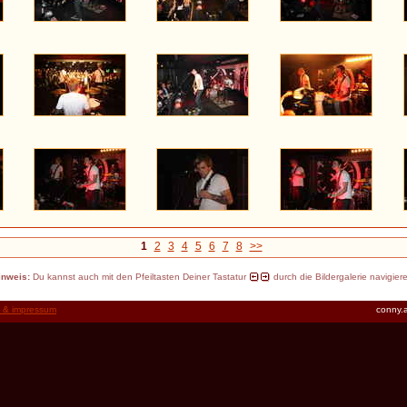
1
2
3
4
5
6
7
8
>>
inweis:
Du kannst auch mit den Pfeiltasten Deiner Tastatur
durch die Bildergalerie navigier
t & impressum
conny.a