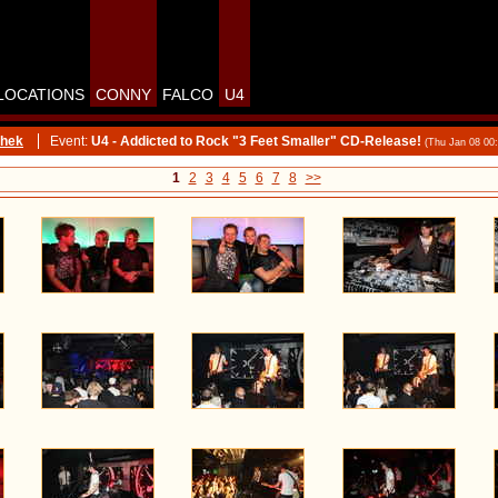
LOCATIONS
CONNY
FALCO
U4
thek
Event:
U4 - Addicted to Rock "3 Feet Smaller" CD-Release!
(Thu Jan 08 00
1
2
3
4
5
6
7
8
>>