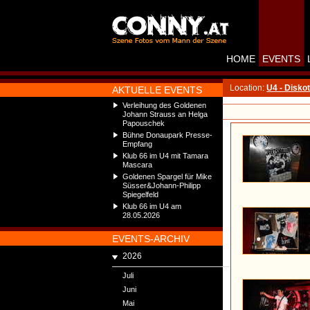
HOME
EVENTS
Location:
U4 - Disko
AKTUELLE EVENTS
Verleihung des Goldenen
Johann Strauss an Helga
Papouschek
Bühne Donaupark Presse-
Empfang
Klub 66 im U4 mit Tamara
Mascara
Goldenen Spargel für Mike
Süsser&Johann-Philipp
Spiegelfeld
Klub 66 im U4 am
28.05.2026
EVENTS-ARCHIV
2026
Juli
Juni
Mai