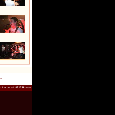
en.
t hat derzeit
871738
fotos