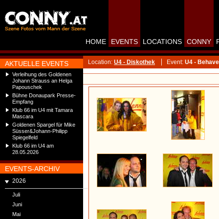
HOME
EVENTS
LOCATIONS
CONNY
Location:
U4 - Diskothek
Event:
U4 - Behave
AKTUELLE EVENTS
Verleihung des Goldenen
Johann Strauss an Helga
Papouschek
Bühne Donaupark Presse-
Empfang
Klub 66 im U4 mit Tamara
Mascara
Goldenen Spargel für Mike
Süsser&Johann-Philipp
Spiegelfeld
Klub 66 im U4 am
28.05.2026
EVENTS-ARCHIV
2026
Juli
Juni
Mai