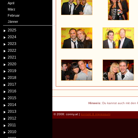
April
März
Februar
Jänner
2025
2024
2023
2022
2021
2020
2019
2018
2017
2016
2015
Hinweis:
Du kannst auch mit den P
2014
2013
© 2008: conny.at |
kontakt & impressum
2012
2011
2010