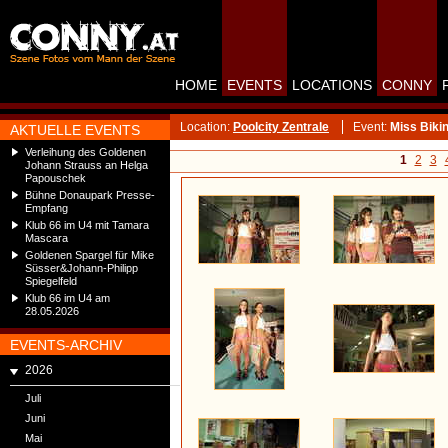
HOME
EVENTS
LOCATIONS
CONNY
Location:
Poolcity Zentrale
Event:
Miss Biki
AKTUELLE EVENTS
Verleihung des Goldenen
1
2
3
Johann Strauss an Helga
Papouschek
Bühne Donaupark Presse-
Empfang
Klub 66 im U4 mit Tamara
Mascara
Goldenen Spargel für Mike
Süsser&Johann-Philipp
Spiegelfeld
Klub 66 im U4 am
28.05.2026
EVENTS-ARCHIV
2026
Juli
Juni
Mai