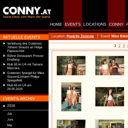
HOME
EVENTS
LOCATIONS
CONNY
Location:
Poolcity Zentrale
Event:
Miss Biki
AKTUELLE EVENTS
Verleihung des Goldenen
1
2
3
Johann Strauss an Helga
Papouschek
Bühne Donaupark Presse-
Empfang
Klub 66 im U4 mit Tamara
Mascara
Goldenen Spargel für Mike
Süsser&Johann-Philipp
Spiegelfeld
Klub 66 im U4 am
28.05.2026
EVENTS-ARCHIV
2026
Juli
Juni
Mai