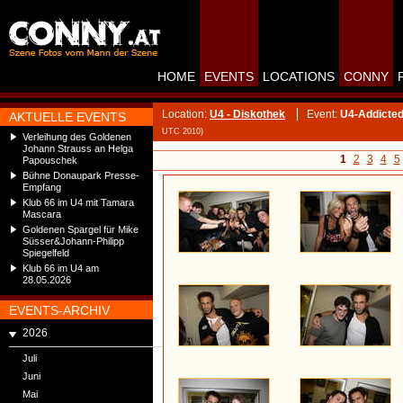
HOME
EVENTS
LOCATIONS
CONNY
Location:
U4 - Diskothek
Event:
U4-Addicted
AKTUELLE EVENTS
UTC 2010)
Verleihung des Goldenen
Johann Strauss an Helga
1
2
3
4
5
Papouschek
Bühne Donaupark Presse-
Empfang
Klub 66 im U4 mit Tamara
Mascara
Goldenen Spargel für Mike
Süsser&Johann-Philipp
Spiegelfeld
Klub 66 im U4 am
28.05.2026
EVENTS-ARCHIV
2026
Juli
Juni
Mai