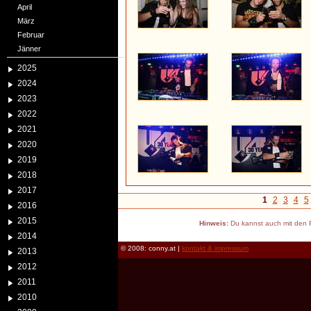
April
März
Februar
Jänner
2025
2024
2023
2022
2021
2020
2019
2018
2017
1
2
3
4
5
2016
2015
Hinweis:
Du kannst auch mit den P
2014
© 2008: conny.at |
kontakt & impressum
2013
2012
2011
2010