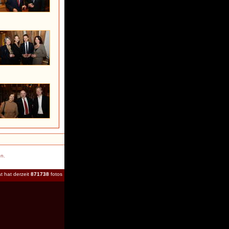
en.
t hat derzeit
871738
fotos