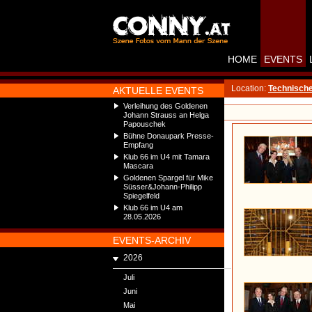
HOME
EVENTS
Location:
Technische
AKTUELLE EVENTS
Verleihung des Goldenen
Johann Strauss an Helga
Papouschek
Bühne Donaupark Presse-
Empfang
Klub 66 im U4 mit Tamara
Mascara
Goldenen Spargel für Mike
Süsser&Johann-Philipp
Spiegelfeld
Klub 66 im U4 am
28.05.2026
EVENTS-ARCHIV
2026
Juli
Juni
Mai