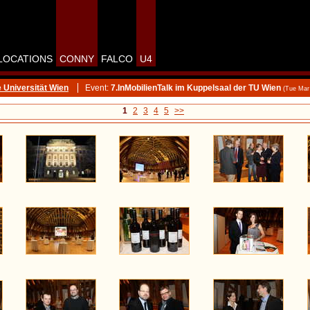
LOCATIONS
CONNY
FALCO
U4
 Universität Wien
Event:
7.InMobilienTalk im Kuppelsaal der TU Wien
(Tue Mar
1
2
3
4
5
>>