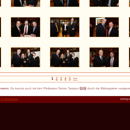
1
2
3
4
5
>>
inweis:
Du kannst auch mit den Pfeiltasten Deiner Tastatur
durch die Bildergalerie navigier
t & impressum
conny.a