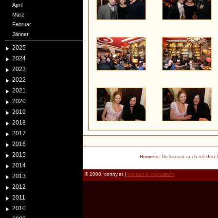
April
März
Februar
Jänner
2025
2024
2023
2022
2021
2020
2019
2018
2017
2016
2015
Hinweis:
Du kannst auch mit den P
2014
© 2008: conny.at |
kontakt & impressum
2013
2012
2011
2010