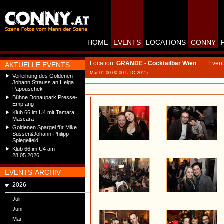
HOME
EVENTS
LOCATIONS
CONNY
Location:
GRANDE - Cocktailbar Wien
Event
AKTUELLE EVENTS
Mar 01 00:00:00 UTC 2011)
Verleihung des Goldenen
Johann Strauss an Helga
Papouschek
Bühne Donaupark Presse-
Empfang
Klub 66 im U4 mit Tamara
Mascara
Goldenen Spargel für Mike
Süsser&Johann-Philipp
Spiegelfeld
Klub 66 im U4 am
28.05.2026
EVENTS-ARCHIV
2026
Juli
Juni
Mai