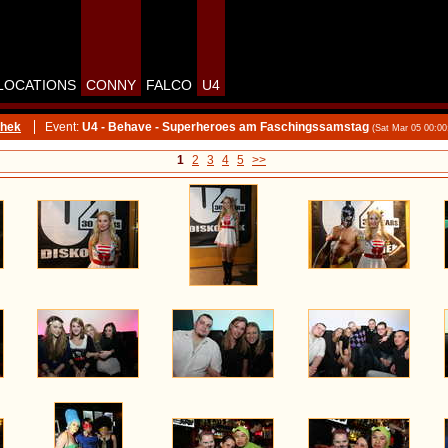
LOCATIONS
CONNY
FALCO
U4
thek
Event:
U4 - Behave - Superheroes am Faschingssamstag
(Sat Mar 05 00:0
1
2
3
4
5
>>