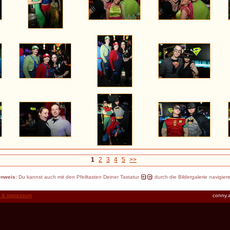
1
2
3
4
5
>>
inweis:
Du kannst auch mit den Pfeiltasten Deiner Tastatur
durch die Bildergalerie navigier
t & impressum
conny.a