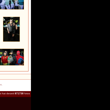
en.
t hat derzeit
871738
fotos