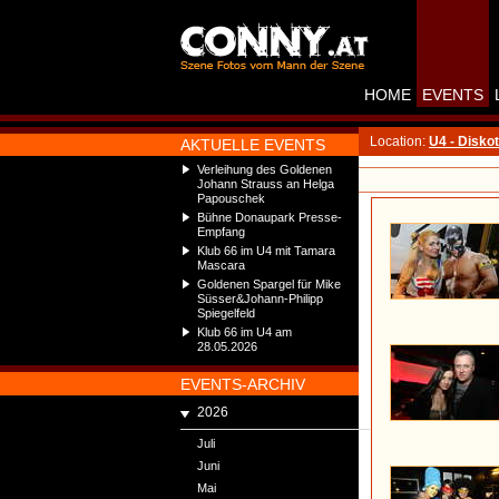
HOME
EVENTS
Location:
U4 - Disko
AKTUELLE EVENTS
Verleihung des Goldenen
Johann Strauss an Helga
Papouschek
Bühne Donaupark Presse-
Empfang
Klub 66 im U4 mit Tamara
Mascara
Goldenen Spargel für Mike
Süsser&Johann-Philipp
Spiegelfeld
Klub 66 im U4 am
28.05.2026
EVENTS-ARCHIV
2026
Juli
Juni
Mai