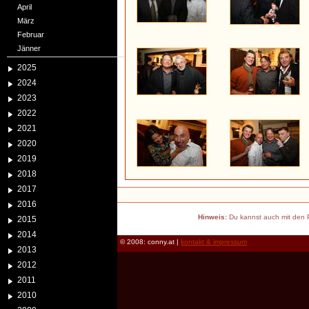
April
März
Februar
Jänner
2025
2024
2023
2022
2021
2020
2019
2018
2017
2016
Hinweis:
Du kannst auch mit den P
2015
2014
© 2008: conny.at |
kontakt & impressum
2013
2012
2011
2010