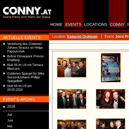
HOME
EVENTS
LOCATIONS
CONNY
Location:
Kabarett Orpheum
Event:
Joesi P
AKTUELLE EVENTS
Verleihung des Goldenen
Johann Strauss an Helga
Papouschek
Bühne Donaupark Presse-
Empfang
Klub 66 im U4 mit Tamara
Mascara
Goldenen Spargel für Mike
Süsser&Johann-Philipp
Spiegelfeld
Klub 66 im U4 am
28.05.2026
EVENTS-ARCHIV
2026
Juli
Juni
Mai