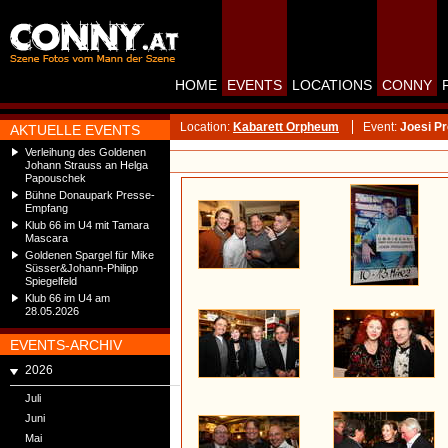
HOME
EVENTS
LOCATIONS
CONNY
Location:
Kabarett Orpheum
Event:
Joesi P
AKTUELLE EVENTS
Verleihung des Goldenen
Johann Strauss an Helga
Papouschek
Bühne Donaupark Presse-
Empfang
Klub 66 im U4 mit Tamara
Mascara
Goldenen Spargel für Mike
Süsser&Johann-Philipp
Spiegelfeld
Klub 66 im U4 am
28.05.2026
EVENTS-ARCHIV
2026
Juli
Juni
Mai