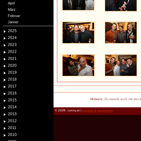
April
März
Februar
Jänner
2025
2024
2023
2022
2021
2020
2019
2018
2017
2016
Hinweis:
Du kannst auch mit den P
2015
2014
© 2008: conny.at |
kontakt & impressum
2013
2012
2011
2010