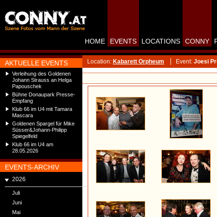
HOME
EVENTS
LOCATIONS
CONNY
Location:
Kabarett Orpheum
Event:
Joesi P
AKTUELLE EVENTS
Verleihung des Goldenen
Johann Strauss an Helga
Papouschek
Bühne Donaupark Presse-
Empfang
Klub 66 im U4 mit Tamara
Mascara
Goldenen Spargel für Mike
Süsser&Johann-Philipp
Spiegelfeld
Klub 66 im U4 am
28.05.2026
EVENTS-ARCHIV
2026
Juli
Juni
Mai