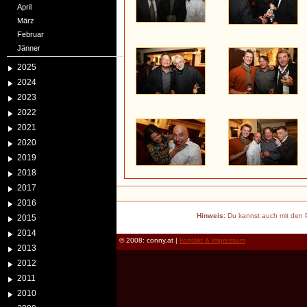
April
März
Februar
Jänner
2025
2024
2023
2022
2021
2020
2019
2018
2017
2016
Hinweis:
Du kannst auch mit den P
2015
2014
© 2008: conny.at |
kontakt & impressum
2013
2012
2011
2010