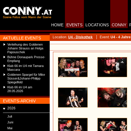
HOME
EVENTS
LOCATIONS
CONNY
Location:
U4 - Diskothek
Event:
U4 - 4 Jahr
AKTUELLE EVENTS
Verleihung des Goldenen
Johann Strauss an Helga
Papouschek
Bühne Donaupark Presse-
Empfang
Klub 66 im U4 mit Tamara
Mascara
Goldenen Spargel für Mike
Süsser&Johann-Philipp
Spiegelfeld
Klub 66 im U4 am
28.05.2026
EVENTS-ARCHIV
2026
Juli
Juni
Mai