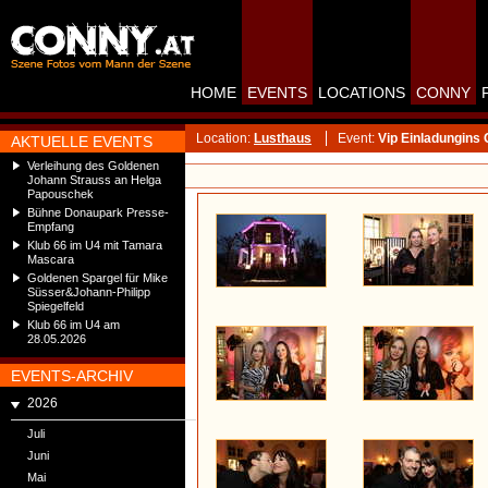
HOME
EVENTS
LOCATIONS
CONNY
Location:
Lusthaus
Event:
Vip Einladungins
AKTUELLE EVENTS
Verleihung des Goldenen
Johann Strauss an Helga
Papouschek
Bühne Donaupark Presse-
Empfang
Klub 66 im U4 mit Tamara
Mascara
Goldenen Spargel für Mike
Süsser&Johann-Philipp
Spiegelfeld
Klub 66 im U4 am
28.05.2026
EVENTS-ARCHIV
2026
Juli
Juni
Mai