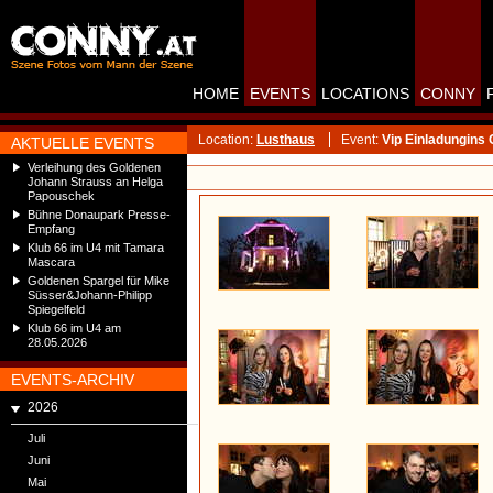
HOME
EVENTS
LOCATIONS
CONNY
Location:
Lusthaus
Event:
Vip Einladungins
AKTUELLE EVENTS
Verleihung des Goldenen
Johann Strauss an Helga
Papouschek
Bühne Donaupark Presse-
Empfang
Klub 66 im U4 mit Tamara
Mascara
Goldenen Spargel für Mike
Süsser&Johann-Philipp
Spiegelfeld
Klub 66 im U4 am
28.05.2026
EVENTS-ARCHIV
2026
Juli
Juni
Mai