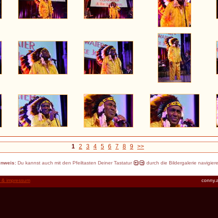
1
2
3
4
5
6
7
8
9
>>
inweis:
Du kannst auch mit den Pfeiltasten Deiner Tastatur
durch die Bildergalerie navigier
t & impressum
conny.a