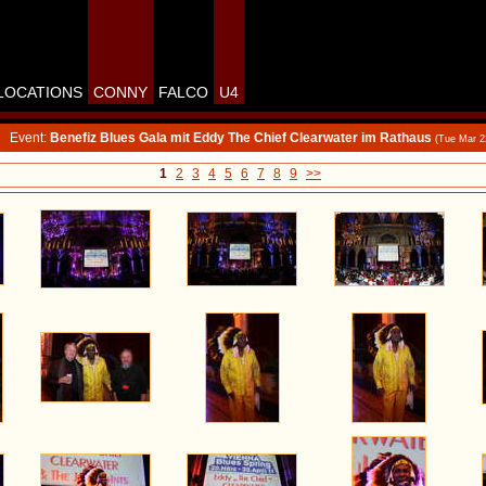
LOCATIONS
CONNY
FALCO
U4
Event:
Benefiz Blues Gala mit Eddy The Chief Clearwater im Rathaus
(Tue Mar 2
1
2
3
4
5
6
7
8
9
>>