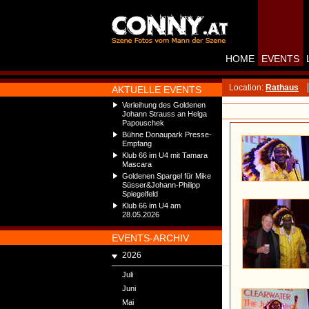
HOME
EVENTS
Location:
Rathaus
AKTUELLE EVENTS
Verleihung des Goldenen
Johann Strauss an Helga
Papouschek
Bühne Donaupark Presse-
Empfang
Klub 66 im U4 mit Tamara
Mascara
Goldenen Spargel für Mike
Süsser&Johann-Philipp
Spiegelfeld
Klub 66 im U4 am
28.05.2026
EVENTS-ARCHIV
2026
Juli
Juni
Mai