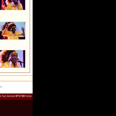
en.
t hat derzeit
871738
fotos