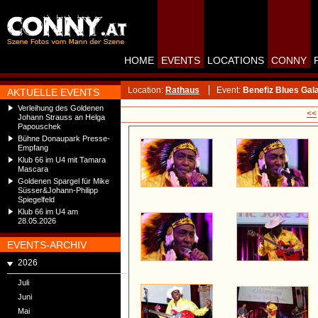
HOME
EVENTS
LOCATIONS
CONNY
Location:
Rathaus
Event:
Benefiz Blues Gal
AKTUELLE EVENTS
Verleihung des Goldenen
<<
Johann Strauss an Helga
Papouschek
Bühne Donaupark Presse-
Empfang
Klub 66 im U4 mit Tamara
Mascara
Goldenen Spargel für Mike
Süsser&Johann-Philipp
Spiegelfeld
Klub 66 im U4 am
28.05.2026
EVENTS-ARCHIV
2026
Juli
Juni
Mai