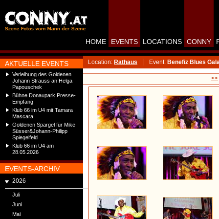
HOME
EVENTS
LOCATIONS
CONNY
Location:
Rathaus
Event:
Benefiz Blues Gal
AKTUELLE EVENTS
Verleihung des Goldenen
<<
Johann Strauss an Helga
Papouschek
Bühne Donaupark Presse-
Empfang
Klub 66 im U4 mit Tamara
Mascara
Goldenen Spargel für Mike
Süsser&Johann-Philipp
Spiegelfeld
Klub 66 im U4 am
28.05.2026
EVENTS-ARCHIV
2026
Juli
Juni
Mai