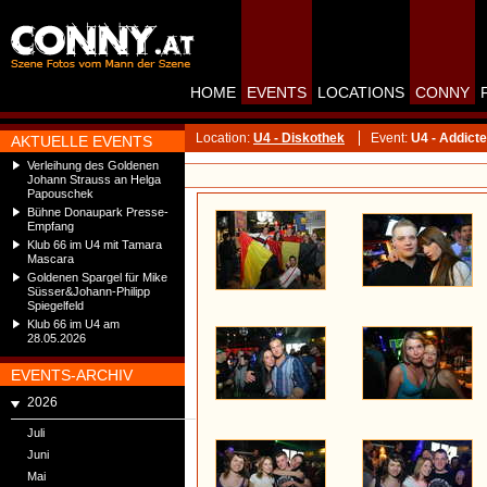
HOME
EVENTS
LOCATIONS
CONNY
Location:
U4 - Diskothek
Event:
U4 - Addicte
AKTUELLE EVENTS
Verleihung des Goldenen
Johann Strauss an Helga
Papouschek
Bühne Donaupark Presse-
Empfang
Klub 66 im U4 mit Tamara
Mascara
Goldenen Spargel für Mike
Süsser&Johann-Philipp
Spiegelfeld
Klub 66 im U4 am
28.05.2026
EVENTS-ARCHIV
2026
Juli
Juni
Mai