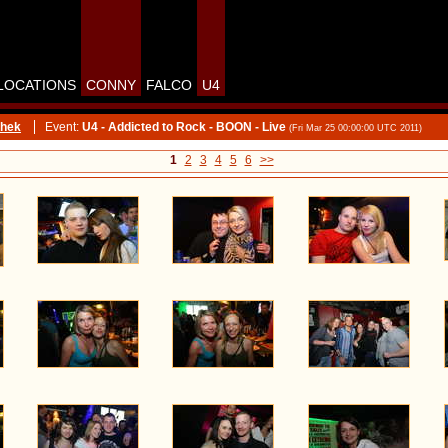
LOCATIONS
CONNY
FALCO
U4
thek
Event:
U4 - Addicted to Rock - BOON - Live
(Fri Mar 25 00:00:00 UTC 2011)
1
2
3
4
5
6
>>