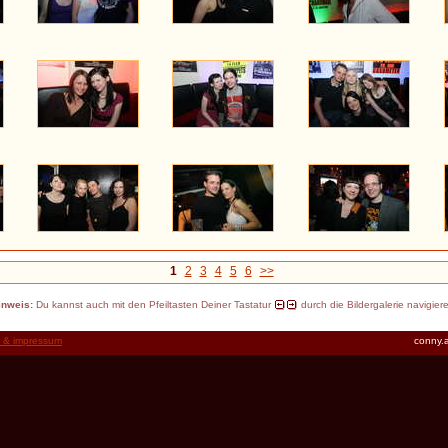
1
2
3
4
5
6
>>
inweis:
Du kannst auch mit den Pfeiltasten Deiner Tastatur
durch die Bildergalerie navigier
t & impressum
conny.a