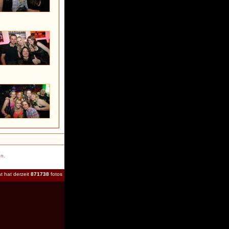
en.
t hat derzeit
871738
fotos