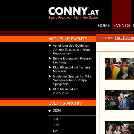
HOME
EVENTS
Location:
U4 - Disko
AKTUELLE EVENTS
Verleihung des Goldenen
Johann Strauss an Helga
Papouschek
Bühne Donaupark Presse-
Empfang
Klub 66 im U4 mit Tamara
Mascara
Goldenen Spargel für Mike
Süsser&Johann-Philipp
Spiegelfeld
Klub 66 im U4 am
28.05.2026
EVENTS-ARCHIV
2026
Juli
Juni
Mai