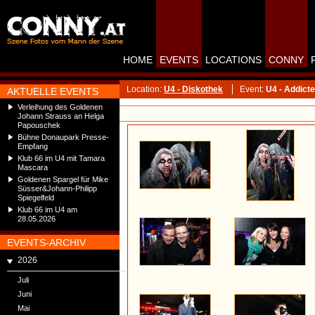
HOME
EVENTS
LOCATIONS
CONNY
Location:
U4 - Diskothek
Event:
U4 - Addicte
AKTUELLE EVENTS
Verleihung des Goldenen
Johann Strauss an Helga
Papouschek
Bühne Donaupark Presse-
Empfang
Klub 66 im U4 mit Tamara
Mascara
Goldenen Spargel für Mike
Süsser&Johann-Philipp
Spiegelfeld
Klub 66 im U4 am
28.05.2026
EVENTS-ARCHIV
2026
Juli
Juni
Mai