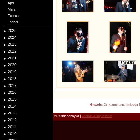
April
März
Februar
Jänner
2025
2024
2023
2022
2021
2020
2019
2018
2017
2016
2015
Hinweis:
Du kannst auch mit den P
2014
2013
© 2008: conny.at |
kontakt & impressum
2012
2011
2010