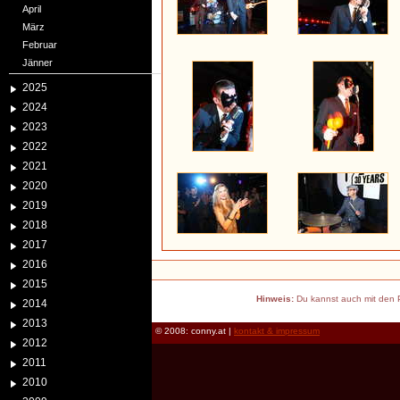
April
März
Februar
Jänner
2025
2024
2023
2022
2021
2020
2019
2018
2017
2016
2015
Hinweis:
Du kannst auch mit den P
2014
2013
© 2008: conny.at |
kontakt & impressum
2012
2011
2010