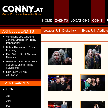
HOME
EVENTS
LOCATIONS
CONNY
Location:
U4 - Diskothek
Event:
U4 - Addicte
AKTUELLE EVENTS
Verleihung des Goldenen
Johann Strauss an Helga
Papouschek
Bühne Donaupark Presse-
Empfang
Klub 66 im U4 mit Tamara
Mascara
Goldenen Spargel für Mike
Süsser&Johann-Philipp
Spiegelfeld
Klub 66 im U4 am
28.05.2026
EVENTS-ARCHIV
2026
Juli
Juni
Mai