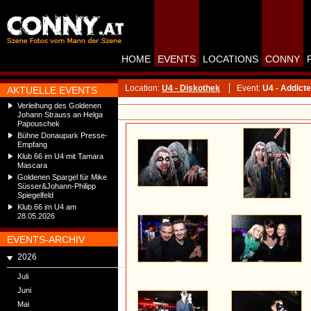
HOME
EVENTS
LOCATIONS
CONNY
Location:
U4 - Diskothek
Event:
U4 - Addicte
AKTUELLE EVENTS
Verleihung des Goldenen
Johann Strauss an Helga
Papouschek
Bühne Donaupark Presse-
Empfang
Klub 66 im U4 mit Tamara
Mascara
Goldenen Spargel für Mike
Süsser&Johann-Philipp
Spiegelfeld
Klub 66 im U4 am
28.05.2026
EVENTS-ARCHIV
2026
Juli
Juni
Mai