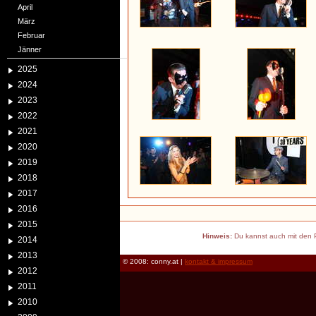
April
März
Februar
Jänner
2025
2024
2023
2022
2021
2020
2019
2018
2017
2016
2015
Hinweis:
Du kannst auch mit den P
2014
2013
© 2008: conny.at |
kontakt & impressum
2012
2011
2010